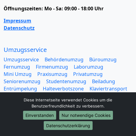
Öffnungszeiten:
Mo - Sa: 09:00 - 18:00 Uhr
Impressum
Datenschutz
Umzugsservice
Umzugsservice
Behördenumzug
Büroumzug
Fernumzug
Firmenumzug
Laborumzug
Mini Umzug
Praxisumzug
Privatumzug
Seniorenumzug
Studentenumzug
Beiladung
Entrümpelung
Halteverbotszone
Klaviertransport
Möbellift
Haushaltsauflösung
Möbeltaxi
Diese Internetseite verwendet Cookies um die
Möbelmitfahrzentrale
Umzugskartons
Benutzerfreundlichkeit zu verbessern.
Einverstanden
Nur notwendige Cookies
Datenschutzerklärung