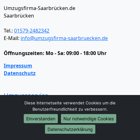
Umzugsfirma-Saarbrücken.de
Saarbrücken
Tel.:
01579-2482342
E-Mail:
info@umzugsfirma-saarbruecken.de
Öffnungszeiten:
Mo - Sa: 09:00 - 18:00 Uhr
Impressum
Datenschutz
Umzugsservice
Diese Internetseite verwendet Cookies um die
Umzugsservice
Behördenumzug
Büroumzug
Benutzerfreundlichkeit zu verbessern.
Fernumzug
Firmenumzug
Laborumzug
Einverstanden
Nur notwendige Cookies
Mini Umzug
Praxisumzug
Privatumzug
Seniorenumzug
Studentenumzug
Beiladung
Datenschutzerklärung
Entrümpelung
Halteverbotszone
Klaviertransport