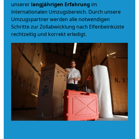
unserer
langjährigen Erfahrung
im
internationalen Umzugsbereich. Durch unsere
Umzugspartner werden alle notwendigen
Schritte zur Zollabwicklung nach Elfenbeinküste
rechtzeitig und korrekt erledigt.