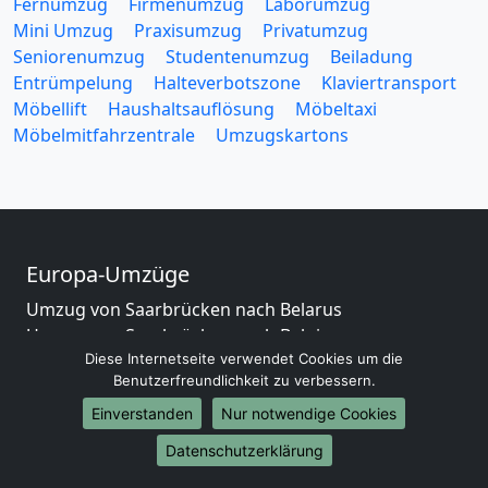
Fernumzug
Firmenumzug
Laborumzug
Mini Umzug
Praxisumzug
Privatumzug
Seniorenumzug
Studentenumzug
Beiladung
Entrümpelung
Halteverbotszone
Klaviertransport
Möbellift
Haushaltsauflösung
Möbeltaxi
Möbelmitfahrzentrale
Umzugskartons
Europa-Umzüge
Umzug von Saarbrücken nach Belarus
Umzug von Saarbrücken nach Belgien
Umzug von Saarbrücken nach Bulgarien
Diese Internetseite verwendet Cookies um die
Benutzerfreundlichkeit zu verbessern.
Umzug von Saarbrücken nach Dänemark
Umzug von Saarbrücken nach England
Einverstanden
Nur notwendige Cookies
Umzug von Saarbrücken nach Portugal
Datenschutzerklärung
Umzug von Saarbrücken nach Bosnien