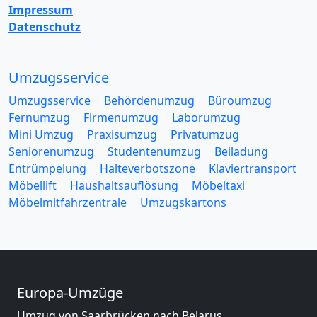
Impressum
Datenschutz
Umzugsservice
Umzugsservice
Behördenumzug
Büroumzug
Fernumzug
Firmenumzug
Laborumzug
Mini Umzug
Praxisumzug
Privatumzug
Seniorenumzug
Studentenumzug
Beiladung
Entrümpelung
Halteverbotszone
Klaviertransport
Möbellift
Haushaltsauflösung
Möbeltaxi
Möbelmitfahrzentrale
Umzugskartons
Europa-Umzüge
Umzug von Saarbrücken nach Belarus