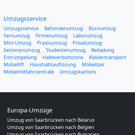
Umzugsservice
Umzugsservice
Behördenumzug
Büroumzug
Fernumzug
Firmenumzug
Laborumzug
Mini Umzug
Praxisumzug
Privatumzug
Seniorenumzug
Studentenumzug
Beiladung
Entrümpelung
Halteverbotszone
Klaviertransport
Möbellift
Haushaltsauflösung
Möbeltaxi
Möbelmitfahrzentrale
Umzugskartons
Europa-Umzüge
Umzug von Saarbrücken nach Belarus
Umzug von Saarbrücken nach Belgien
Umzug von Saarbrücken nach Bulgarien