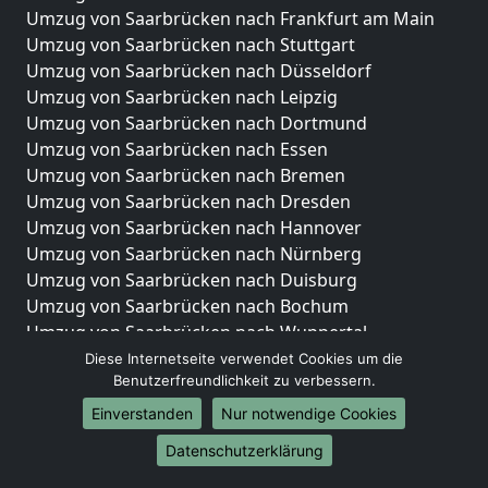
Umzug von Saarbrücken nach Frankfurt am Main
Umzug von Saarbrücken nach Stuttgart
Umzug von Saarbrücken nach Düsseldorf
Umzug von Saarbrücken nach Leipzig
Umzug von Saarbrücken nach Dortmund
Umzug von Saarbrücken nach Essen
Umzug von Saarbrücken nach Bremen
Umzug von Saarbrücken nach Dresden
Umzug von Saarbrücken nach Hannover
Umzug von Saarbrücken nach Nürnberg
Umzug von Saarbrücken nach Duisburg
Umzug von Saarbrücken nach Bochum
Umzug von Saarbrücken nach Wuppertal
Umzug von Saarbrücken nach Bielefeld
Diese Internetseite verwendet Cookies um die
Benutzerfreundlichkeit zu verbessern.
Umzug von Saarbrücken nach Bonn
Umzug von Saarbrücken nach Münster
Einverstanden
Nur notwendige Cookies
Internationale-Umzüge
Datenschutzerklärung