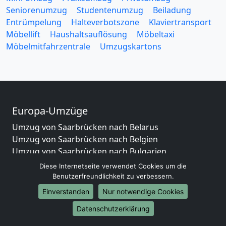
Seniorenumzug
Studentenumzug
Beiladung
Entrümpelung
Halteverbotszone
Klaviertransport
Möbellift
Haushaltsauflösung
Möbeltaxi
Möbelmitfahrzentrale
Umzugskartons
Europa-Umzüge
Umzug von Saarbrücken nach Belarus
Umzug von Saarbrücken nach Belgien
Umzug von Saarbrücken nach Bulgarien
Umzug von Saarbrücken nach Dänemark
Diese Internetseite verwendet Cookies um die
Umzug von Saarbrücken nach England
Benutzerfreundlichkeit zu verbessern.
Umzug von Saarbrücken nach Portugal
Einverstanden
Nur notwendige Cookies
Umzug von Saarbrücken nach Bosnien
Datenschutzerklärung
und Herzegowina
Umzug von Saarbrücken nach Irland