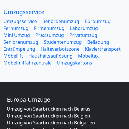
Umzugsservice
Umzugsservice
Behördenumzug
Büroumzug
Fernumzug
Firmenumzug
Laborumzug
Mini Umzug
Praxisumzug
Privatumzug
Seniorenumzug
Studentenumzug
Beiladung
Entrümpelung
Halteverbotszone
Klaviertransport
Möbellift
Haushaltsauflösung
Möbeltaxi
Möbelmitfahrzentrale
Umzugskartons
Europa-Umzüge
Umzug von Saarbrücken nach Belarus
Umzug von Saarbrücken nach Belgien
Umzug von Saarbrücken nach Bulgarien