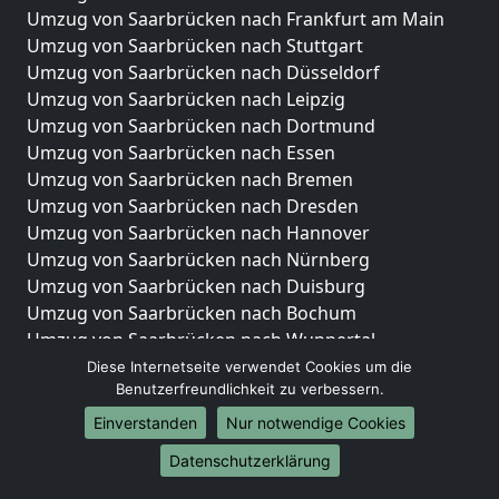
Umzug von Saarbrücken nach Frankfurt am Main
Umzug von Saarbrücken nach Stuttgart
Umzug von Saarbrücken nach Düsseldorf
Umzug von Saarbrücken nach Leipzig
Umzug von Saarbrücken nach Dortmund
Umzug von Saarbrücken nach Essen
Umzug von Saarbrücken nach Bremen
Umzug von Saarbrücken nach Dresden
Umzug von Saarbrücken nach Hannover
Umzug von Saarbrücken nach Nürnberg
Umzug von Saarbrücken nach Duisburg
Umzug von Saarbrücken nach Bochum
Umzug von Saarbrücken nach Wuppertal
Umzug von Saarbrücken nach Bielefeld
Diese Internetseite verwendet Cookies um die
Benutzerfreundlichkeit zu verbessern.
Umzug von Saarbrücken nach Bonn
Umzug von Saarbrücken nach Münster
Einverstanden
Nur notwendige Cookies
Internationale-Umzüge
Datenschutzerklärung