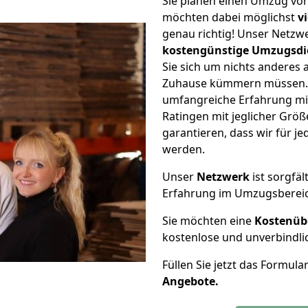
Sie planen einen Umzug vo
möchten dabei möglichst
v
genau richtig! Unser Netzw
kostengünstige Umzugsdi
Sie sich um nichts anderes 
Zuhause kümmern müssen. W
umfangreiche Erfahrung m
Ratingen mit jeglicher Gr
garantieren, dass wir für j
werden.
Unser
Netzwerk
ist sorgfäl
Erfahrung im Umzugsberei
Sie möchten eine
Kostenüb
kostenlose und unverbindli
Füllen Sie jetzt das Formula
Angebote.