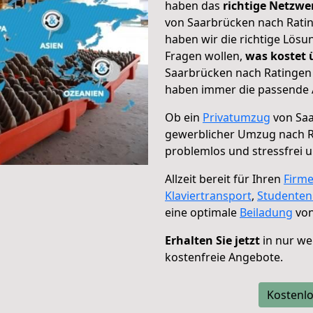
haben das
richtige Netzw
von Saarbrücken nach Ratin
haben wir die richtige Lösu
Fragen wollen,
was kostet
Saarbrücken nach Ratingen 
haben immer die passende A
Ob ein
Privatumzug
von Saa
gewerblicher Umzug nach 
problemlos und stressfrei 
Allzeit bereit für Ihren
Firm
Klaviertransport
,
Studente
eine optimale
Beiladung
von
Erhalten Sie jetzt
in nur we
kostenfreie Angebote.
Kostenlo