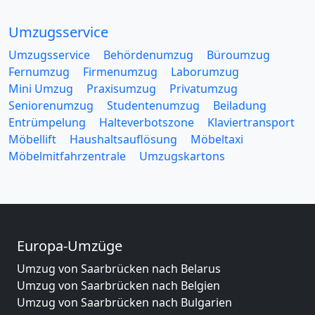
Umzugsservice
Umzugsservice
Behördenumzug
Büroumzug
Fernumzug
Firmenumzug
Laborumzug
Mini Umzug
Praxisumzug
Privatumzug
Seniorenumzug
Studentenumzug
Beiladung
Entrümpelung
Halteverbotszone
Klaviertransport
Möbellift
Haushaltsauflösung
Möbeltaxi
Möbelmitfahrzentrale
Umzugskartons
Europa-Umzüge
Umzug von Saarbrücken nach Belarus
Umzug von Saarbrücken nach Belgien
Umzug von Saarbrücken nach Bulgarien