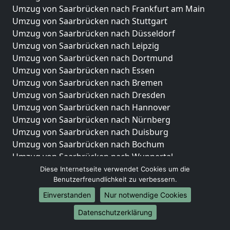
Umzug von Saarbrücken nach Frankfurt am Main
Umzug von Saarbrücken nach Stuttgart
Umzug von Saarbrücken nach Düsseldorf
Umzug von Saarbrücken nach Leipzig
Umzug von Saarbrücken nach Dortmund
Umzug von Saarbrücken nach Essen
Umzug von Saarbrücken nach Bremen
Umzug von Saarbrücken nach Dresden
Umzug von Saarbrücken nach Hannover
Umzug von Saarbrücken nach Nürnberg
Umzug von Saarbrücken nach Duisburg
Umzug von Saarbrücken nach Bochum
Umzug von Saarbrücken nach Wuppertal
Umzug von Saarbrücken nach Bielefeld
Diese Internetseite verwendet Cookies um die
Benutzerfreundlichkeit zu verbessern.
Umzug von Saarbrücken nach Bonn
Umzug von Saarbrücken nach Münster
Einverstanden
Nur notwendige Cookies
Internationale-Umzüge
Datenschutzerklärung