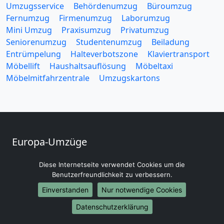
Umzugsservice
Behördenumzug
Büroumzug
Fernumzug
Firmenumzug
Laborumzug
Mini Umzug
Praxisumzug
Privatumzug
Seniorenumzug
Studentenumzug
Beiladung
Entrümpelung
Halteverbotszone
Klaviertransport
Möbellift
Haushaltsauflösung
Möbeltaxi
Möbelmitfahrzentrale
Umzugskartons
Europa-Umzüge
Umzug von Saarbrücken nach Belarus
Diese Internetseite verwendet Cookies um die
Umzug von Saarbrücken nach Belgien
Benutzerfreundlichkeit zu verbessern.
Umzug von Saarbrücken nach Bulgarien
Einverstanden
Nur notwendige Cookies
Umzug von Saarbrücken nach Dänemark
Umzug von Saarbrücken nach England
Datenschutzerklärung
Umzug von Saarbrücken nach Portugal