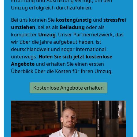
Erfahrung und Ausrüstung verfügt, um den
Umzug erfolgreich durchzuführen.
Bei uns können Sie
kostengünstig
und
stressfrei
umziehen
, sei es als
Beiladung
oder als
kompletter
Umzug
. Unser Partnernetzwerk, das
wir über die Jahre aufgebaut haben, ist
deutschlandweit und sogar international
unterwegs.
Holen Sie sich jetzt kostenlose
Angebote
und erhalten Sie einen ersten
Überblick über die Kosten für Ihren Umzug.
Kostenlose Angebote erhalten