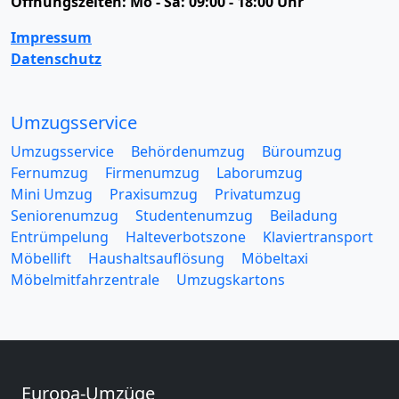
Öffnungszeiten:
Mo - Sa: 09:00 - 18:00 Uhr
Impressum
Datenschutz
Umzugsservice
Umzugsservice
Behördenumzug
Büroumzug
Fernumzug
Firmenumzug
Laborumzug
Mini Umzug
Praxisumzug
Privatumzug
Seniorenumzug
Studentenumzug
Beiladung
Entrümpelung
Halteverbotszone
Klaviertransport
Möbellift
Haushaltsauflösung
Möbeltaxi
Möbelmitfahrzentrale
Umzugskartons
Europa-Umzüge