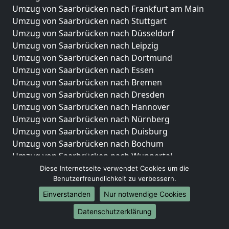
Umzug von Saarbrücken nach Frankfurt am Main
Umzug von Saarbrücken nach Stuttgart
Umzug von Saarbrücken nach Düsseldorf
Umzug von Saarbrücken nach Leipzig
Umzug von Saarbrücken nach Dortmund
Umzug von Saarbrücken nach Essen
Umzug von Saarbrücken nach Bremen
Umzug von Saarbrücken nach Dresden
Umzug von Saarbrücken nach Hannover
Umzug von Saarbrücken nach Nürnberg
Umzug von Saarbrücken nach Duisburg
Umzug von Saarbrücken nach Bochum
Umzug von Saarbrücken nach Wuppertal
Umzug von Saarbrücken nach Bielefeld
Diese Internetseite verwendet Cookies um die
Benutzerfreundlichkeit zu verbessern.
Umzug von Saarbrücken nach Bonn
Umzug von Saarbrücken nach Münster
Einverstanden
Nur notwendige Cookies
Internationale-Umzüge
Datenschutzerklärung