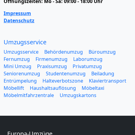
Öffnungszeiten:
Mo - Sa: 09:00 - 18:00 Uhr
Impressum
Datenschutz
Umzugsservice
Umzugsservice
Behördenumzug
Büroumzug
Fernumzug
Firmenumzug
Laborumzug
Mini Umzug
Praxisumzug
Privatumzug
Seniorenumzug
Studentenumzug
Beiladung
Entrümpelung
Halteverbotszone
Klaviertransport
Möbellift
Haushaltsauflösung
Möbeltaxi
Möbelmitfahrzentrale
Umzugskartons
Europa-Umzüge