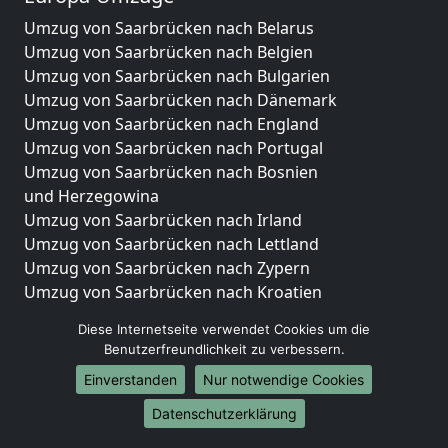
Umzug von Saarbrücken nach Belarus
Umzug von Saarbrücken nach Belgien
Umzug von Saarbrücken nach Bulgarien
Umzug von Saarbrücken nach Dänemark
Umzug von Saarbrücken nach England
Umzug von Saarbrücken nach Portugal
Umzug von Saarbrücken nach Bosnien
und Herzegowina
Umzug von Saarbrücken nach Irland
Umzug von Saarbrücken nach Lettland
Umzug von Saarbrücken nach Zypern
Umzug von Saarbrücken nach Kroatien
Umzug von Saarbrücken nach Estland
Diese Internetseite verwendet Cookies um die
Umzug von Saarbrücken nach Finnland
Benutzerfreundlichkeit zu verbessern.
Umzug von Saarbrücken nach Frankreich
Einverstanden
Nur notwendige Cookies
Umzug von Saarbrücken nach Griechenland
Umzug von Saarbrücken nach Italien
Datenschutzerklärung
Umzug von Saarbrücken nach Liechtenstein