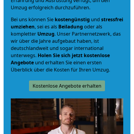
Erfahrung und Ausrüstung verfügt, um den
Umzug erfolgreich durchzuführen.
Bei uns können Sie
kostengünstig
und
stressfrei
umziehen
, sei es als
Beiladung
oder als
kompletter
Umzug
. Unser Partnernetzwerk, das
wir über die Jahre aufgebaut haben, ist
deutschlandweit und sogar international
unterwegs.
Holen Sie sich jetzt kostenlose
Angebote
und erhalten Sie einen ersten
Überblick über die Kosten für Ihren Umzug.
Kostenlose Angebote erhalten