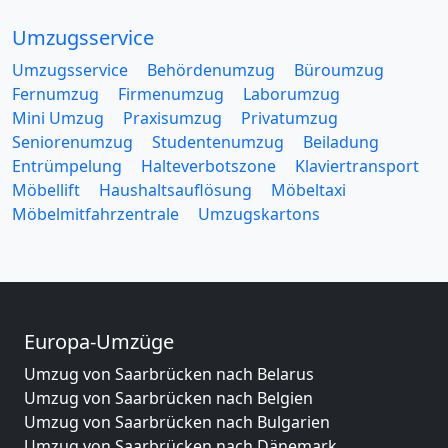
Umzugsservice
Umzugsservice
Behördenumzug
Büroumzug
Fernumzug
Firmenumzug
Laborumzug
Mini Umzug
Praxisumzug
Privatumzug
Seniorenumzug
Studentenumzug
Beiladung
Entrümpelung
Halteverbotszone
Klaviertransport
Möbellift
Haushaltsauflösung
Möbeltaxi
Möbelmitfahrzentrale
Umzugskartons
Europa-Umzüge
Umzug von Saarbrücken nach Belarus
Umzug von Saarbrücken nach Belgien
Umzug von Saarbrücken nach Bulgarien
Umzug von Saarbrücken nach Dänemark