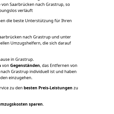
e von Saarbrücken nach Grastrup, so
ibungslos verläuft
nen die beste Unterstützung für Ihren
arbrücken nach Grastrup und unter
llen Umzugshelfern, die sich darauf
ause in Grastrup.
n
von
Gegenständen
, das Entfernen von
ach Grastrup individuell ist und haben
nden einzugehen.
rvice zu den
besten Preis-Leistungen
zu
Umzugskosten sparen
.