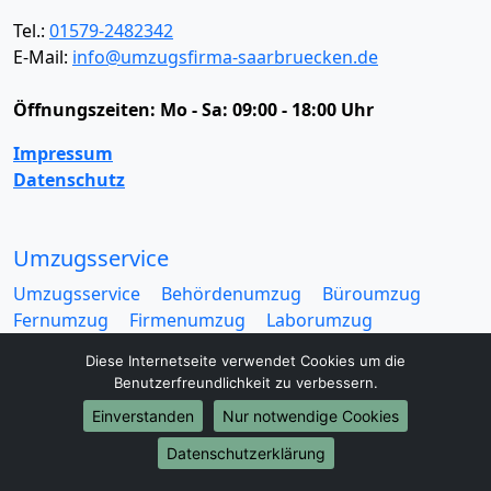
Tel.:
01579-2482342
E-Mail:
info@umzugsfirma-saarbruecken.de
Öffnungszeiten:
Mo - Sa: 09:00 - 18:00 Uhr
Impressum
Datenschutz
Umzugsservice
Umzugsservice
Behördenumzug
Büroumzug
Fernumzug
Firmenumzug
Laborumzug
Mini Umzug
Praxisumzug
Privatumzug
Diese Internetseite verwendet Cookies um die
Seniorenumzug
Studentenumzug
Beiladung
Benutzerfreundlichkeit zu verbessern.
Entrümpelung
Halteverbotszone
Klaviertransport
Einverstanden
Nur notwendige Cookies
Möbellift
Haushaltsauflösung
Möbeltaxi
Möbelmitfahrzentrale
Umzugskartons
Datenschutzerklärung