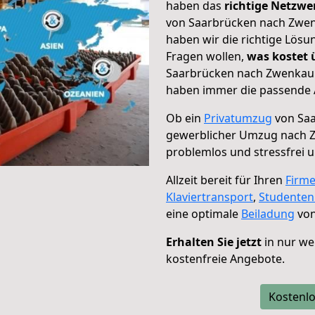
haben das
richtige Netzw
von Saarbrücken nach Zwenk
haben wir die richtige Lösu
Fragen wollen,
was kostet
Saarbrücken nach Zwenkau –
haben immer die passende A
Ob ein
Privatumzug
von Saa
gewerblicher Umzug nach 
problemlos und stressfrei 
Allzeit bereit für Ihren
Firm
Klaviertransport
,
Studente
eine optimale
Beiladung
von
Erhalten Sie jetzt
in nur we
kostenfreie Angebote.
Kostenlo