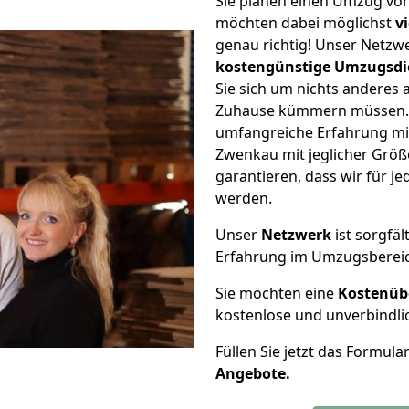
Sie planen einen Umzug vo
möchten dabei möglichst
v
genau richtig! Unser Netzw
kostengünstige Umzugsdi
Sie sich um nichts anderes 
Zuhause kümmern müssen. W
umfangreiche Erfahrung m
Zwenkau mit jeglicher Grö
garantieren, dass wir für j
werden.
Unser
Netzwerk
ist sorgfäl
Erfahrung im Umzugsberei
Sie möchten eine
Kostenüb
kostenlose und unverbindli
Füllen Sie jetzt das Formula
Angebote.