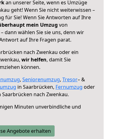
erk
an unserer Seite, wenn es Umzüge
au geht! Wenn Sie nicht weiterwissen –
ng für Sie! Wenn Sie Antworten auf Ihre
 überhaupt mein Umzug
von
 dann wählen Sie sie uns, denn wir
ntwort auf Ihre Fragen parat.
rbrücken nach Zwenkau oder ein
Zwenkau,
wir helfen
, damit Sie
umziehen können.
enumzug
,
Seniorenumzug
,
Tresor
– &
numzug
in Saarbrücken,
Fernumzug
oder
 Saarbrücken nach Zwenkau.
nigen Minuten unverbindliche und
se Angebote erhalten