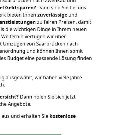
n Saarbrücken nach Zwenkau und
iel Geld sparen?
Dann sind Sie bei uns
erk bieten Ihnen
zuverlässige
und
enstleistungen
zu fairen Preisen, damit
als die wichtigen Dinge in Ihrem neuen
eiterhin verfügen wir über
it Umzügen von Saarbrücken nach
ßenordnung und können Ihnen somit
edes Budget eine passende Lösung finden
tig ausgewählt, wir haben viele Jahre
ch.
ersicht?
Dann holen Sie sich jetzt
che Angebote.
r aus und erhalten Sie
kostenlose