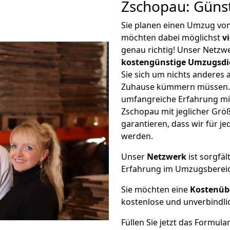
Zschopau: Güns
Sie planen einen Umzug vo
möchten dabei möglichst
v
genau richtig! Unser Netzw
kostengünstige Umzugsdi
Sie sich um nichts anderes 
Zuhause kümmern müssen. W
umfangreiche Erfahrung m
Zschopau mit jeglicher Gr
garantieren, dass wir für j
werden.
Unser
Netzwerk
ist sorgfäl
Erfahrung im Umzugsberei
Sie möchten eine
Kostenüb
kostenlose und unverbindli
Füllen Sie jetzt das Formula