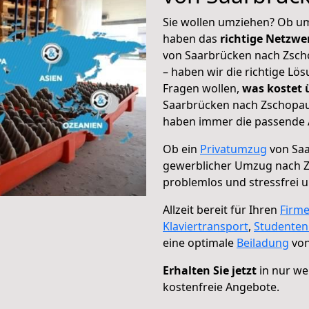
Sie wollen umziehen? Ob um
haben das
richtige Netzw
von Saarbrücken nach Zscho
– haben wir die richtige Lö
Fragen wollen,
was kostet
Saarbrücken nach Zschopau 
haben immer die passende A
Ob ein
Privatumzug
von Saa
gewerblicher Umzug nach 
problemlos und stressfrei 
Allzeit bereit für Ihren
Firm
Klaviertransport
,
Studente
eine optimale
Beiladung
von
Erhalten Sie jetzt
in nur we
kostenfreie Angebote.