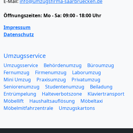
E-Mail:
info@umzugsfirma-saarbruecken.de
Öffnungszeiten:
Mo - Sa: 09:00 - 18:00 Uhr
Impressum
Datenschutz
Umzugsservice
Umzugsservice
Behördenumzug
Büroumzug
Fernumzug
Firmenumzug
Laborumzug
Mini Umzug
Praxisumzug
Privatumzug
Seniorenumzug
Studentenumzug
Beiladung
Entrümpelung
Halteverbotszone
Klaviertransport
Möbellift
Haushaltsauflösung
Möbeltaxi
Möbelmitfahrzentrale
Umzugskartons