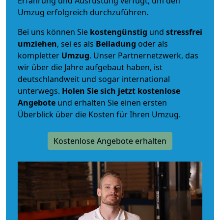
Erfahrung und Ausrüstung verfügt, um den
Umzug erfolgreich durchzuführen.
Bei uns können Sie
kostengünstig
und
stressfrei
umziehen
, sei es als
Beiladung
oder als
kompletter
Umzug
. Unser Partnernetzwerk, das
wir über die Jahre aufgebaut haben, ist
deutschlandweit und sogar international
unterwegs.
Holen Sie sich jetzt kostenlose
Angebote
und erhalten Sie einen ersten
Überblick über die Kosten für Ihren Umzug.
Kostenlose Angebote erhalten