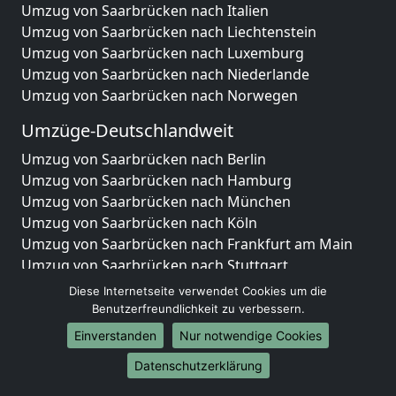
Umzug von Saarbrücken nach Italien
Umzug von Saarbrücken nach Liechtenstein
Umzug von Saarbrücken nach Luxemburg
Umzug von Saarbrücken nach Niederlande
Umzug von Saarbrücken nach Norwegen
Umzüge-Deutschlandweit
Umzug von Saarbrücken nach Berlin
Umzug von Saarbrücken nach Hamburg
Umzug von Saarbrücken nach München
Umzug von Saarbrücken nach Köln
Umzug von Saarbrücken nach Frankfurt am Main
Umzug von Saarbrücken nach Stuttgart
Umzug von Saarbrücken nach Düsseldorf
Diese Internetseite verwendet Cookies um die
Umzug von Saarbrücken nach Leipzig
Benutzerfreundlichkeit zu verbessern.
Umzug von Saarbrücken nach Dortmund
Einverstanden
Nur notwendige Cookies
Umzug von Saarbrücken nach Essen
Datenschutzerklärung
Umzug von Saarbrücken nach Bremen
Umzug von Saarbrücken nach Dresden