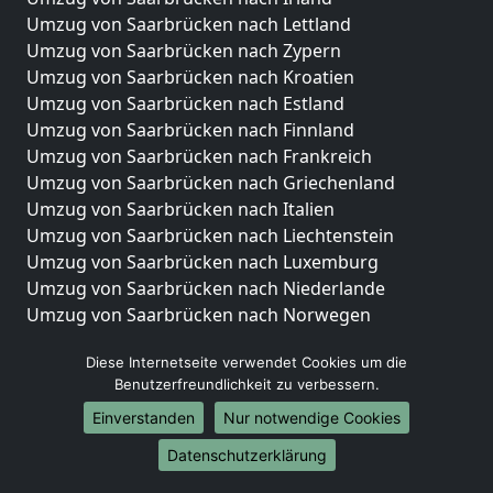
Umzug von Saarbrücken nach Lettland
Umzug von Saarbrücken nach Zypern
Umzug von Saarbrücken nach Kroatien
Umzug von Saarbrücken nach Estland
Umzug von Saarbrücken nach Finnland
Umzug von Saarbrücken nach Frankreich
Umzug von Saarbrücken nach Griechenland
Umzug von Saarbrücken nach Italien
Umzug von Saarbrücken nach Liechtenstein
Umzug von Saarbrücken nach Luxemburg
Umzug von Saarbrücken nach Niederlande
Umzug von Saarbrücken nach Norwegen
Umzüge-Deutschlandweit
Diese Internetseite verwendet Cookies um die
Benutzerfreundlichkeit zu verbessern.
Umzug von Saarbrücken nach Berlin
Umzug von Saarbrücken nach Hamburg
Einverstanden
Nur notwendige Cookies
Umzug von Saarbrücken nach München
Datenschutzerklärung
Umzug von Saarbrücken nach Köln