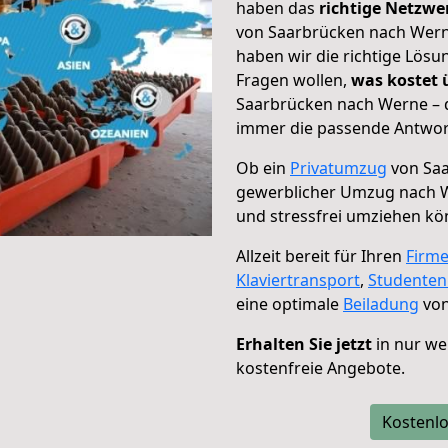
haben das
richtige Netzw
von Saarbrücken nach Werne
haben wir die richtige Lösu
Fragen wollen,
was kostet
Saarbrücken nach Werne – d
immer die passende Antwort
Ob ein
Privatumzug
von Saa
gewerblicher Umzug nach 
und stressfrei umziehen kö
Allzeit bereit für Ihren
Firm
Klaviertransport
,
Studente
eine optimale
Beiladung
von
Erhalten Sie jetzt
in nur we
kostenfreie Angebote.
Kostenlo