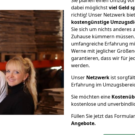
Sie planen einen Umzug vo
dabei möglichst
viel Geld 
richtig! Unser Netzwerk bi
kostengünstige Umzugsdi
Sie sich um nichts anderes 
Zuhause kümmern müssen. W
umfangreiche Erfahrung m
Werne mit jeglicher Größe
garantieren, dass wir für j
werden.
Unser
Netzwerk
ist sorgfäl
Erfahrung im Umzugsberei
Sie möchten eine
Kostenüb
kostenlose und unverbindli
Füllen Sie jetzt das Formula
Angebote.