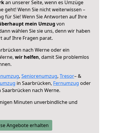
erk
an unserer Seite, wenn es Umzüge
 geht! Wenn Sie nicht weiterwissen –
ng für Sie! Wenn Sie Antworten auf Ihre
 überhaupt mein Umzug
von
ann wählen Sie sie uns, denn wir haben
 auf Ihre Fragen parat.
rbrücken nach Werne oder ein
Werne,
wir helfen
, damit Sie problemlos
nnen.
enumzug
,
Seniorenumzug
,
Tresor
– &
numzug
in Saarbrücken,
Fernumzug
oder
 Saarbrücken nach Werne.
nigen Minuten unverbindliche und
se Angebote erhalten