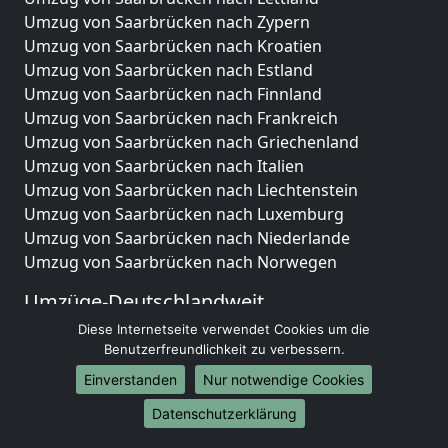
Umzug von Saarbrücken nach Zypern
Umzug von Saarbrücken nach Kroatien
Umzug von Saarbrücken nach Estland
Umzug von Saarbrücken nach Finnland
Umzug von Saarbrücken nach Frankreich
Umzug von Saarbrücken nach Griechenland
Umzug von Saarbrücken nach Italien
Umzug von Saarbrücken nach Liechtenstein
Umzug von Saarbrücken nach Luxemburg
Umzug von Saarbrücken nach Niederlande
Umzug von Saarbrücken nach Norwegen
Umzüge-Deutschlandweit
Diese Internetseite verwendet Cookies um die
Umzug von Saarbrücken nach Berlin
Benutzerfreundlichkeit zu verbessern.
Umzug von Saarbrücken nach Hamburg
Umzug von Saarbrücken nach München
Einverstanden
Nur notwendige Cookies
Umzug von Saarbrücken nach Köln
Datenschutzerklärung
Umzug von Saarbrücken nach Frankfurt am Main