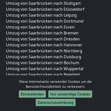
Umzug von Saarbrücken nach Stuttgart
Umzug von Saarbrücken nach Düsseldorf
Umzug von Saarbrücken nach Leipzig
Umzug von Saarbrücken nach Dortmund
Umzug von Saarbrücken nach Essen
Umzug von Saarbrücken nach Bremen
Umzug von Saarbrücken nach Dresden
Umzug von Saarbrücken nach Hannover
Umzug von Saarbrücken nach Nürnberg
Umzug von Saarbrücken nach Duisburg
Umzug von Saarbrücken nach Bochum
Umzug von Saarbrücken nach Wuppertal
Umzug von Saarbrücken nach Bielefeld
Umzug von Saarbrücken nach Bonn
Diese Internetseite verwendet Cookies um die
Umzug von Saarbrücken nach Münster
Benutzerfreundlichkeit zu verbessern.
Einverstanden
Nur notwendige Cookies
Internationale-Umzüge
Datenschutzerklärung
Umzug von Saarbrücken nach Brasilien
Umzug von Saarbrücken nach Brunei Darussalam