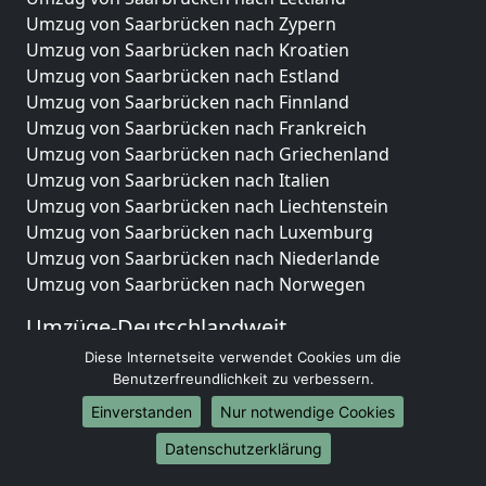
Umzug von Saarbrücken nach Zypern
Umzug von Saarbrücken nach Kroatien
Umzug von Saarbrücken nach Estland
Umzug von Saarbrücken nach Finnland
Umzug von Saarbrücken nach Frankreich
Umzug von Saarbrücken nach Griechenland
Umzug von Saarbrücken nach Italien
Umzug von Saarbrücken nach Liechtenstein
Umzug von Saarbrücken nach Luxemburg
Umzug von Saarbrücken nach Niederlande
Umzug von Saarbrücken nach Norwegen
Umzüge-Deutschlandweit
Diese Internetseite verwendet Cookies um die
Umzug von Saarbrücken nach Berlin
Benutzerfreundlichkeit zu verbessern.
Umzug von Saarbrücken nach Hamburg
Umzug von Saarbrücken nach München
Einverstanden
Nur notwendige Cookies
Umzug von Saarbrücken nach Köln
Datenschutzerklärung
Umzug von Saarbrücken nach Frankfurt am Main