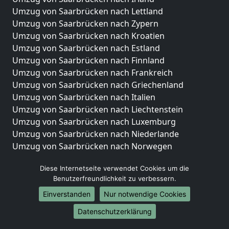
Umzug von Saarbrücken nach Lettland
Umzug von Saarbrücken nach Zypern
Umzug von Saarbrücken nach Kroatien
Umzug von Saarbrücken nach Estland
Umzug von Saarbrücken nach Finnland
Umzug von Saarbrücken nach Frankreich
Umzug von Saarbrücken nach Griechenland
Umzug von Saarbrücken nach Italien
Umzug von Saarbrücken nach Liechtenstein
Umzug von Saarbrücken nach Luxemburg
Umzug von Saarbrücken nach Niederlande
Umzug von Saarbrücken nach Norwegen
Umzüge-Deutschlandweit
Diese Internetseite verwendet Cookies um die
Benutzerfreundlichkeit zu verbessern.
Umzug von Saarbrücken nach Berlin
Umzug von Saarbrücken nach Hamburg
Einverstanden
Nur notwendige Cookies
Umzug von Saarbrücken nach München
Datenschutzerklärung
Umzug von Saarbrücken nach Köln