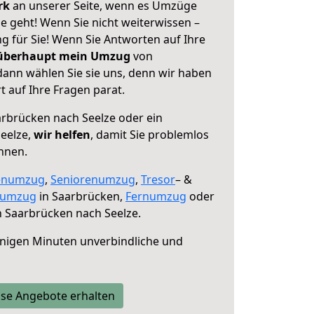
erk
an unserer Seite, wenn es Umzüge
e geht! Wenn Sie nicht weiterwissen –
ng für Sie! Wenn Sie Antworten auf Ihre
 überhaupt mein Umzug
von
dann wählen Sie sie uns, denn wir haben
 auf Ihre Fragen parat.
rbrücken nach Seelze oder ein
eelze,
wir helfen
, damit Sie problemlos
nnen.
enumzug
,
Seniorenumzug
,
Tresor
– &
numzug
in Saarbrücken,
Fernumzug
oder
 Saarbrücken nach Seelze.
nigen Minuten unverbindliche und
se Angebote erhalten