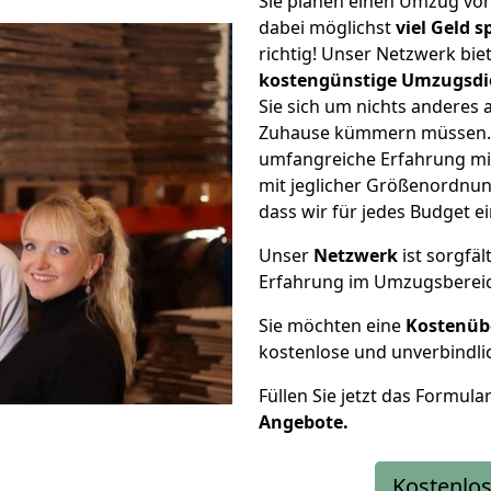
Sie planen einen Umzug vo
dabei möglichst
viel Geld 
richtig! Unser Netzwerk bi
kostengünstige Umzugsdi
Sie sich um nichts anderes 
Zuhause kümmern müssen. W
umfangreiche Erfahrung mi
mit jeglicher Größenordnun
dass wir für jedes Budget 
Unser
Netzwerk
ist sorgfäl
Erfahrung im Umzugsberei
Sie möchten eine
Kostenüb
kostenlose und unverbindli
Füllen Sie jetzt das Formula
Angebote.
Kostenlos