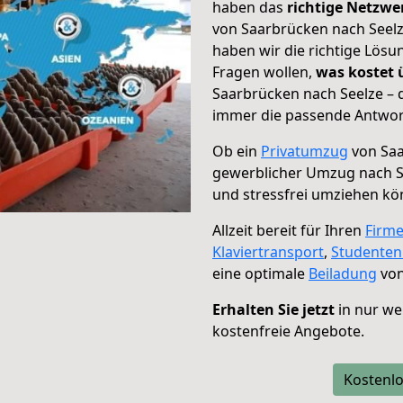
haben das
richtige Netzw
von Saarbrücken nach Seelz
haben wir die richtige Lösu
Fragen wollen,
was kostet
Saarbrücken nach Seelze – 
immer die passende Antwort
Ob ein
Privatumzug
von Saa
gewerblicher Umzug nach S
und stressfrei umziehen kö
Allzeit bereit für Ihren
Firm
Klaviertransport
,
Studente
eine optimale
Beiladung
von
Erhalten Sie jetzt
in nur we
kostenfreie Angebote.
Kostenlo