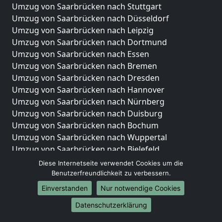
Umzug von Saarbrücken nach Stuttgart
Umzug von Saarbrücken nach Düsseldorf
Umzug von Saarbrücken nach Leipzig
Umzug von Saarbrücken nach Dortmund
Umzug von Saarbrücken nach Essen
Umzug von Saarbrücken nach Bremen
Umzug von Saarbrücken nach Dresden
Umzug von Saarbrücken nach Hannover
Umzug von Saarbrücken nach Nürnberg
Umzug von Saarbrücken nach Duisburg
Umzug von Saarbrücken nach Bochum
Umzug von Saarbrücken nach Wuppertal
Umzug von Saarbrücken nach Bielefeld
Umzug von Saarbrücken nach Bonn
Diese Internetseite verwendet Cookies um die
Umzug von Saarbrücken nach Münster
Benutzerfreundlichkeit zu verbessern.
Einverstanden
Nur notwendige Cookies
Internationale-Umzüge
Datenschutzerklärung
Umzug von Saarbrücken nach Brasilien
Umzug von Saarbrücken nach Brunei Darussalam