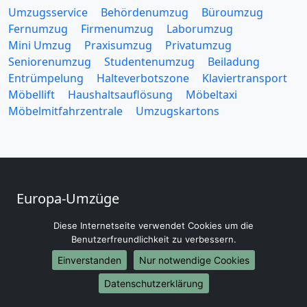
Umzugsservice
Behördenumzug
Büroumzug
Fernumzug
Firmenumzug
Laborumzug
Mini Umzug
Praxisumzug
Privatumzug
Seniorenumzug
Studentenumzug
Beiladung
Entrümpelung
Halteverbotszone
Klaviertransport
Möbellift
Haushaltsauflösung
Möbeltaxi
Möbelmitfahrzentrale
Umzugskartons
Europa-Umzüge
Umzug von Saarbrücken nach Belarus
Diese Internetseite verwendet Cookies um die
Umzug von Saarbrücken nach Belgien
Benutzerfreundlichkeit zu verbessern.
Umzug von Saarbrücken nach Bulgarien
Einverstanden
Nur notwendige Cookies
Umzug von Saarbrücken nach Dänemark
Datenschutzerklärung
Umzug von Saarbrücken nach England
Umzug von Saarbrücken nach Portugal