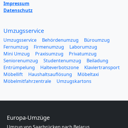
Impressum
Datenschutz
Umzugsservice
Umzugsservice
Behördenumzug
Büroumzug
Fernumzug
Firmenumzug
Laborumzug
Mini Umzug
Praxisumzug
Privatumzug
Seniorenumzug
Studentenumzug
Beiladung
Entrümpelung
Halteverbotszone
Klaviertransport
Möbellift
Haushaltsauflösung
Möbeltaxi
Möbelmitfahrzentrale
Umzugskartons
Europa-Umzüge
Umzug von Saarbrücken nach Belarus