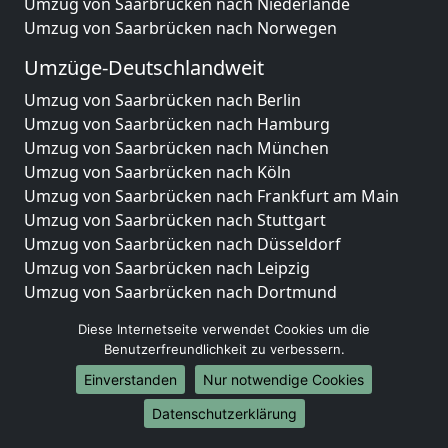
Umzug von Saarbrücken nach Niederlande
Umzug von Saarbrücken nach Norwegen
Umzüge-Deutschlandweit
Umzug von Saarbrücken nach Berlin
Umzug von Saarbrücken nach Hamburg
Umzug von Saarbrücken nach München
Umzug von Saarbrücken nach Köln
Umzug von Saarbrücken nach Frankfurt am Main
Umzug von Saarbrücken nach Stuttgart
Umzug von Saarbrücken nach Düsseldorf
Umzug von Saarbrücken nach Leipzig
Umzug von Saarbrücken nach Dortmund
Umzug von Saarbrücken nach Essen
Diese Internetseite verwendet Cookies um die
Umzug von Saarbrücken nach Bremen
Benutzerfreundlichkeit zu verbessern.
Umzug von Saarbrücken nach Dresden
Einverstanden
Nur notwendige Cookies
Umzug von Saarbrücken nach Hannover
Umzug von Saarbrücken nach Nürnberg
Datenschutzerklärung
Umzug von Saarbrücken nach Duisburg