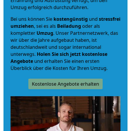
Erfahrung und Ausrüstung verfügt, um den
Umzug erfolgreich durchzuführen.
Bei uns können Sie
kostengünstig
und
stressfrei
umziehen
, sei es als
Beiladung
oder als
kompletter
Umzug
. Unser Partnernetzwerk, das
wir über die Jahre aufgebaut haben, ist
deutschlandweit und sogar international
unterwegs.
Holen Sie sich jetzt kostenlose
Angebote
und erhalten Sie einen ersten
Überblick über die Kosten für Ihren Umzug.
Kostenlose Angebote erhalten