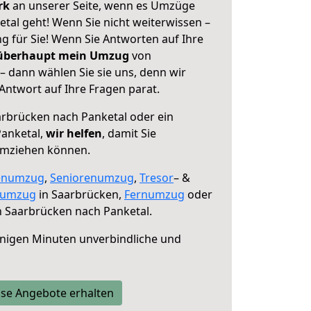
erk
an unserer Seite, wenn es Umzüge
tal geht! Wenn Sie nicht weiterwissen –
ng für Sie! Wenn Sie Antworten auf Ihre
 überhaupt mein Umzug
von
– dann wählen Sie sie uns, denn wir
ntwort auf Ihre Fragen parat.
rbrücken nach Panketal oder ein
anketal,
wir helfen
, damit Sie
umziehen können.
enumzug
,
Seniorenumzug
,
Tresor
– &
numzug
in Saarbrücken,
Fernumzug
oder
 Saarbrücken nach Panketal.
nigen Minuten unverbindliche und
se Angebote erhalten