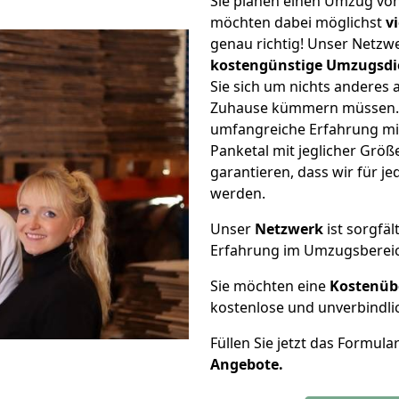
Sie planen einen Umzug vo
möchten dabei möglichst
v
genau richtig! Unser Netzw
kostengünstige Umzugsdi
Sie sich um nichts anderes 
Zuhause kümmern müssen. W
umfangreiche Erfahrung m
Panketal mit jeglicher Gr
garantieren, dass wir für j
werden.
Unser
Netzwerk
ist sorgfäl
Erfahrung im Umzugsberei
Sie möchten eine
Kostenüb
kostenlose und unverbindli
Füllen Sie jetzt das Formula
Angebote.