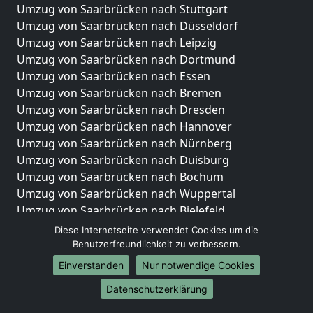
Umzug von Saarbrücken nach Stuttgart
Umzug von Saarbrücken nach Düsseldorf
Umzug von Saarbrücken nach Leipzig
Umzug von Saarbrücken nach Dortmund
Umzug von Saarbrücken nach Essen
Umzug von Saarbrücken nach Bremen
Umzug von Saarbrücken nach Dresden
Umzug von Saarbrücken nach Hannover
Umzug von Saarbrücken nach Nürnberg
Umzug von Saarbrücken nach Duisburg
Umzug von Saarbrücken nach Bochum
Umzug von Saarbrücken nach Wuppertal
Umzug von Saarbrücken nach Bielefeld
Umzug von Saarbrücken nach Bonn
Diese Internetseite verwendet Cookies um die
Umzug von Saarbrücken nach Münster
Benutzerfreundlichkeit zu verbessern.
Einverstanden
Nur notwendige Cookies
Internationale-Umzüge
Datenschutzerklärung
Umzug von Saarbrücken nach Brasilien
Umzug von Saarbrücken nach Brunei Darussalam