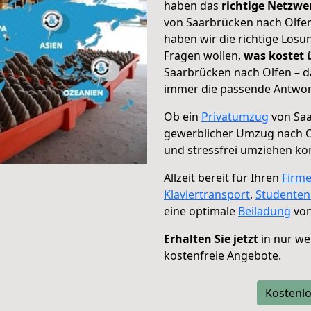
haben das
richtige Netzw
von Saarbrücken nach Olfen
haben wir die richtige Lösu
Fragen wollen,
was kostet
Saarbrücken nach Olfen – d
immer die passende Antwort
Ob ein
Privatumzug
von Saa
gewerblicher Umzug nach O
und stressfrei umziehen kö
Allzeit bereit für Ihren
Firm
Klaviertransport
,
Studente
eine optimale
Beiladung
von
Erhalten Sie jetzt
in nur we
kostenfreie Angebote.
Kostenlo