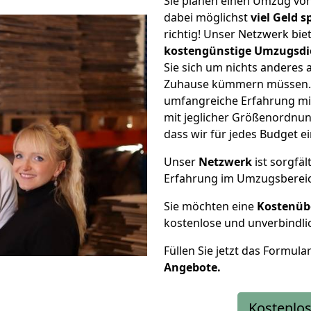
Sie planen einen Umzug vo
dabei möglichst
viel Geld 
richtig! Unser Netzwerk bi
kostengünstige Umzugsdi
Sie sich um nichts anderes 
Zuhause kümmern müssen. W
umfangreiche Erfahrung mi
mit jeglicher Größenordnun
dass wir für jedes Budget 
Unser
Netzwerk
ist sorgfäl
Erfahrung im Umzugsberei
Sie möchten eine
Kostenüb
kostenlose und unverbindli
Füllen Sie jetzt das Formula
Angebote.
Kostenlos