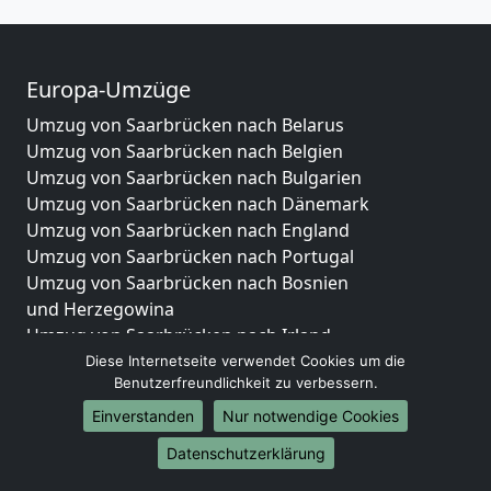
Europa-Umzüge
Umzug von Saarbrücken nach Belarus
Umzug von Saarbrücken nach Belgien
Umzug von Saarbrücken nach Bulgarien
Umzug von Saarbrücken nach Dänemark
Umzug von Saarbrücken nach England
Umzug von Saarbrücken nach Portugal
Umzug von Saarbrücken nach Bosnien
und Herzegowina
Umzug von Saarbrücken nach Irland
Umzug von Saarbrücken nach Lettland
Diese Internetseite verwendet Cookies um die
Benutzerfreundlichkeit zu verbessern.
Umzug von Saarbrücken nach Zypern
Umzug von Saarbrücken nach Kroatien
Einverstanden
Nur notwendige Cookies
Umzug von Saarbrücken nach Estland
Datenschutzerklärung
Umzug von Saarbrücken nach Finnland