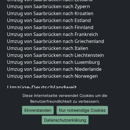
Umzug von Saarbrücken nach Zypern
Umzug von Saarbrücken nach Kroatien
Umzug von Saarbrücken nach Estland
Umzug von Saarbrücken nach Finnland
Umzug von Saarbrücken nach Frankreich
Umzug von Saarbrücken nach Griechenland
Umzug von Saarbrücken nach Italien
Umzug von Saarbrücken nach Liechtenstein
Umzug von Saarbrücken nach Luxemburg
Umzug von Saarbrücken nach Niederlande
Umzug von Saarbrücken nach Norwegen
Umzüge-Deutschlandweit
Diese Internetseite verwendet Cookies um die
Umzug von Saarbrücken nach Berlin
Benutzerfreundlichkeit zu verbessern.
Umzug von Saarbrücken nach Hamburg
Umzug von Saarbrücken nach München
Einverstanden
Nur notwendige Cookies
Umzug von Saarbrücken nach Köln
Datenschutzerklärung
Umzug von Saarbrücken nach Frankfurt am Main