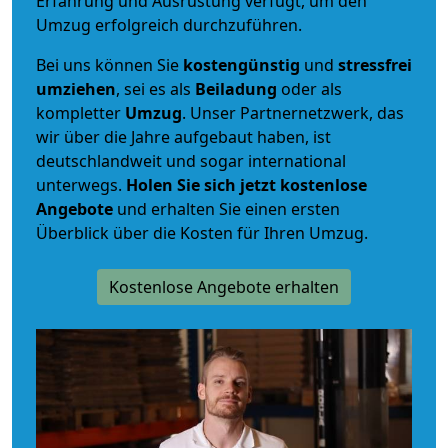
Erfahrung und Ausrüstung verfügt, um den
Umzug erfolgreich durchzuführen.
Bei uns können Sie
kostengünstig
und
stressfrei
umziehen
, sei es als
Beiladung
oder als
kompletter
Umzug
. Unser Partnernetzwerk, das
wir über die Jahre aufgebaut haben, ist
deutschlandweit und sogar international
unterwegs.
Holen Sie sich jetzt kostenlose
Angebote
und erhalten Sie einen ersten
Überblick über die Kosten für Ihren Umzug.
Kostenlose Angebote erhalten