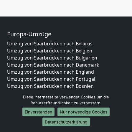
Europa-Umzüge
Umzug von Saarbrücken nach Belarus
Umzug von Saarbrücken nach Belgien
Umzug von Saarbrücken nach Bulgarien
Umzug von Saarbrücken nach Dänemark
Umzug von Saarbrücken nach England
Umzug von Saarbrücken nach Portugal
Umzug von Saarbrücken nach Bosnien
und Herzegowina
Diese Internetseite verwendet Cookies um die
Umzug von Saarbrücken nach Irland
Benutzerfreundlichkeit zu verbessern.
Umzug von Saarbrücken nach Lettland
Einverstanden
Nur notwendige Cookies
Umzug von Saarbrücken nach Zypern
Umzug von Saarbrücken nach Kroatien
Datenschutzerklärung
Umzug von Saarbrücken nach Estland