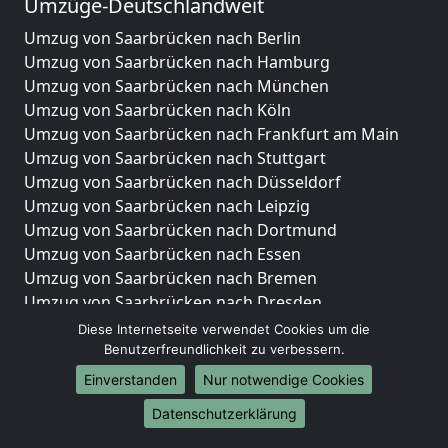
Umzüge-Deutschlandweit
Umzug von Saarbrücken nach Berlin
Umzug von Saarbrücken nach Hamburg
Umzug von Saarbrücken nach München
Umzug von Saarbrücken nach Köln
Umzug von Saarbrücken nach Frankfurt am Main
Umzug von Saarbrücken nach Stuttgart
Umzug von Saarbrücken nach Düsseldorf
Umzug von Saarbrücken nach Leipzig
Umzug von Saarbrücken nach Dortmund
Umzug von Saarbrücken nach Essen
Umzug von Saarbrücken nach Bremen
Umzug von Saarbrücken nach Dresden
Umzug von Saarbrücken nach Hannover
Diese Internetseite verwendet Cookies um die
Umzug von Saarbrücken nach Nürnberg
Benutzerfreundlichkeit zu verbessern.
Umzug von Saarbrücken nach Duisburg
Einverstanden
Nur notwendige Cookies
Umzug von Saarbrücken nach Bochum
Datenschutzerklärung
Umzug von Saarbrücken nach Wuppertal
Umzug von Saarbrücken nach Bielefeld