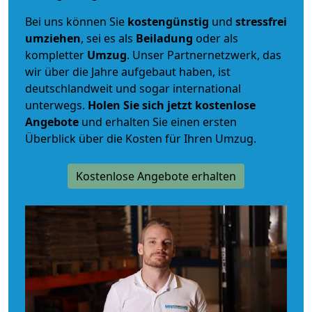
Bei uns können Sie
kostengünstig
und
stressfrei
umziehen
, sei es als
Beiladung
oder als
kompletter
Umzug
. Unser Partnernetzwerk, das
wir über die Jahre aufgebaut haben, ist
deutschlandweit und sogar international
unterwegs.
Holen Sie sich jetzt kostenlose
Angebote
und erhalten Sie einen ersten
Überblick über die Kosten für Ihren Umzug.
Kostenlose Angebote erhalten