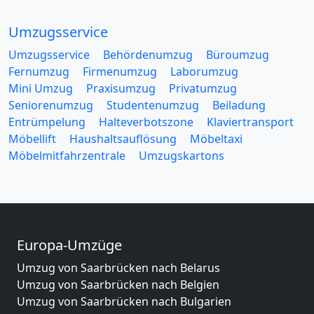
Umzugsservice
Umzugsservice
Behördenumzug
Büroumzug
Fernumzug
Firmenumzug
Laborumzug
Mini Umzug
Praxisumzug
Privatumzug
Seniorenumzug
Studentenumzug
Beiladung
Entrümpelung
Halteverbotszone
Klaviertransport
Möbellift
Haushaltsauflösung
Möbeltaxi
Möbelmitfahrzentrale
Umzugskartons
Europa-Umzüge
Umzug von Saarbrücken nach Belarus
Umzug von Saarbrücken nach Belgien
Umzug von Saarbrücken nach Bulgarien