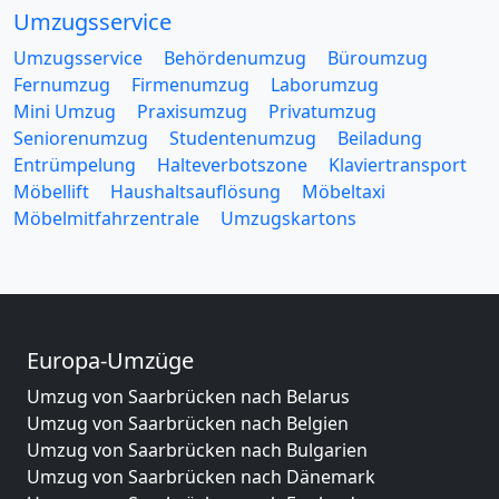
Umzugsservice
Umzugsservice
Behördenumzug
Büroumzug
Fernumzug
Firmenumzug
Laborumzug
Mini Umzug
Praxisumzug
Privatumzug
Seniorenumzug
Studentenumzug
Beiladung
Entrümpelung
Halteverbotszone
Klaviertransport
Möbellift
Haushaltsauflösung
Möbeltaxi
Möbelmitfahrzentrale
Umzugskartons
Europa-Umzüge
Umzug von Saarbrücken nach Belarus
Umzug von Saarbrücken nach Belgien
Umzug von Saarbrücken nach Bulgarien
Umzug von Saarbrücken nach Dänemark