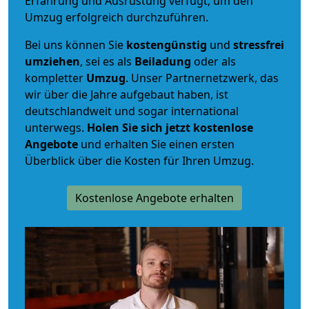
Erfahrung und Ausrüstung verfügt, um den
Umzug erfolgreich durchzuführen.
Bei uns können Sie
kostengünstig
und
stressfrei
umziehen
, sei es als
Beiladung
oder als
kompletter
Umzug
. Unser Partnernetzwerk, das
wir über die Jahre aufgebaut haben, ist
deutschlandweit und sogar international
unterwegs.
Holen Sie sich jetzt kostenlose
Angebote
und erhalten Sie einen ersten
Überblick über die Kosten für Ihren Umzug.
Kostenlose Angebote erhalten