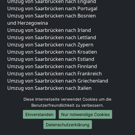
Umzug von Saarbrücken nach England
Umzug von Saarbrücken nach Portugal
Umzug von Saarbrücken nach Bosnien
und Herzegowina
Umzug von Saarbrücken nach Irland
Umzug von Saarbrücken nach Lettland
Umzug von Saarbrücken nach Zypern
Umzug von Saarbrücken nach Kroatien
Umzug von Saarbrücken nach Estland
Umzug von Saarbrücken nach Finnland
Umzug von Saarbrücken nach Frankreich
Umzug von Saarbrücken nach Griechenland
Umzug von Saarbrücken nach Italien
Umzug von Saarbrücken nach Liechtenstein
Diese Internetseite verwendet Cookies um die
Umzug von Saarbrücken nach Luxemburg
Benutzerfreundlichkeit zu verbessern.
Umzug von Saarbrücken nach Niederlande
Einverstanden
Nur notwendige Cookies
Umzug von Saarbrücken nach Norwegen
Datenschutzerklärung
Umzüge-Deutschlandweit