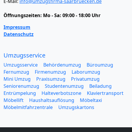
E-Mail:
info@umzugsfirma-saarbruecken.de
Öffnungszeiten:
Mo - Sa: 09:00 - 18:00 Uhr
Impressum
Datenschutz
Umzugsservice
Umzugsservice
Behördenumzug
Büroumzug
Fernumzug
Firmenumzug
Laborumzug
Mini Umzug
Praxisumzug
Privatumzug
Seniorenumzug
Studentenumzug
Beiladung
Entrümpelung
Halteverbotszone
Klaviertransport
Möbellift
Haushaltsauflösung
Möbeltaxi
Möbelmitfahrzentrale
Umzugskartons