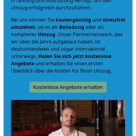
Erfahrung und Ausrüstung verfügt, um den
Umzug erfolgreich durchzuführen.
Bei uns können Sie
kostengünstig
und
stressfrei
umziehen
, sei es als
Beiladung
oder als
kompletter
Umzug
. Unser Partnernetzwerk, das
wir über die Jahre aufgebaut haben, ist
deutschlandweit und sogar international
unterwegs.
Holen Sie sich jetzt kostenlose
Angebote
und erhalten Sie einen ersten
Überblick über die Kosten für Ihren Umzug.
Kostenlose Angebote erhalten