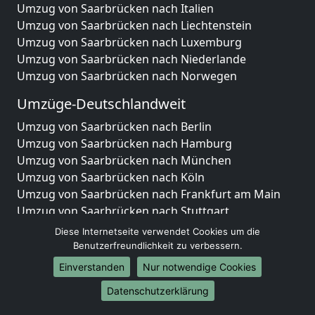
Umzug von Saarbrücken nach Italien
Umzug von Saarbrücken nach Liechtenstein
Umzug von Saarbrücken nach Luxemburg
Umzug von Saarbrücken nach Niederlande
Umzug von Saarbrücken nach Norwegen
Umzüge-Deutschlandweit
Umzug von Saarbrücken nach Berlin
Umzug von Saarbrücken nach Hamburg
Umzug von Saarbrücken nach München
Umzug von Saarbrücken nach Köln
Umzug von Saarbrücken nach Frankfurt am Main
Umzug von Saarbrücken nach Stuttgart
Umzug von Saarbrücken nach Düsseldorf
Diese Internetseite verwendet Cookies um die
Umzug von Saarbrücken nach Leipzig
Benutzerfreundlichkeit zu verbessern.
Umzug von Saarbrücken nach Dortmund
Einverstanden
Nur notwendige Cookies
Umzug von Saarbrücken nach Essen
Datenschutzerklärung
Umzug von Saarbrücken nach Bremen
Umzug von Saarbrücken nach Dresden