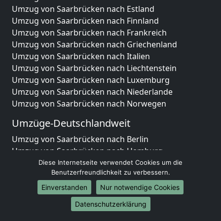
Umzug von Saarbrücken nach Estland
Umzug von Saarbrücken nach Finnland
Umzug von Saarbrücken nach Frankreich
Umzug von Saarbrücken nach Griechenland
Umzug von Saarbrücken nach Italien
Umzug von Saarbrücken nach Liechtenstein
Umzug von Saarbrücken nach Luxemburg
Umzug von Saarbrücken nach Niederlande
Umzug von Saarbrücken nach Norwegen
Umzüge-Deutschlandweit
Umzug von Saarbrücken nach Berlin
Umzug von Saarbrücken nach Hamburg
Umzug von Saarbrücken nach München
Diese Internetseite verwendet Cookies um die
Benutzerfreundlichkeit zu verbessern.
Umzug von Saarbrücken nach Köln
Umzug von Saarbrücken nach Frankfurt am Main
Einverstanden
Nur notwendige Cookies
Umzug von Saarbrücken nach Stuttgart
Datenschutzerklärung
Umzug von Saarbrücken nach Düsseldorf