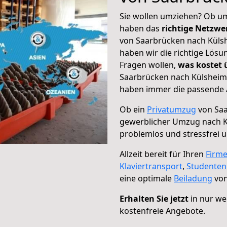
Sie wollen umziehen? Ob um
haben das
richtige Netzw
von Saarbrücken nach Külsh
haben wir die richtige Lösu
Fragen wollen,
was kostet
Saarbrücken nach Külsheim 
haben immer die passende A
Ob ein
Privatumzug
von Saa
gewerblicher Umzug nach 
problemlos und stressfrei 
Allzeit bereit für Ihren
Firm
Klaviertransport
,
Studente
eine optimale
Beiladung
von
Erhalten Sie jetzt
in nur we
kostenfreie Angebote.