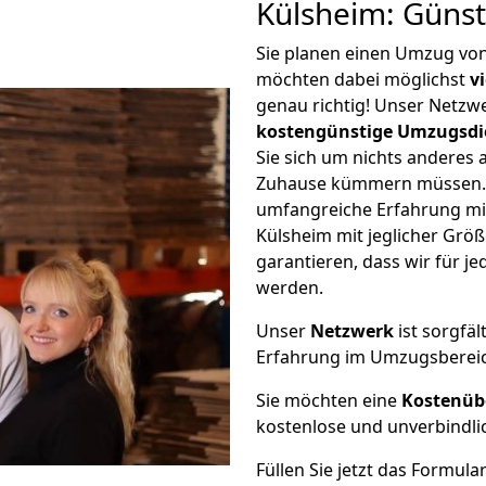
Külsheim: Güns
Sie planen einen Umzug vo
möchten dabei möglichst
v
genau richtig! Unser Netzw
kostengünstige Umzugsdi
Sie sich um nichts anderes 
Zuhause kümmern müssen. W
umfangreiche Erfahrung m
Külsheim mit jeglicher Gr
garantieren, dass wir für j
werden.
Unser
Netzwerk
ist sorgfäl
Erfahrung im Umzugsberei
Sie möchten eine
Kostenüb
kostenlose und unverbindli
Füllen Sie jetzt das Formula