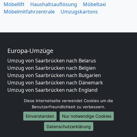
Möbellift
Haushaltsauflösung
Möbeltaxi
Möbelmitfahrzentrale
Umzugskartons
Europa-Umzüge
Umzug von Saarbrücken nach Belarus
Umzug von Saarbrücken nach Belgien
Umzug von Saarbrücken nach Bulgarien
Umzug von Saarbrücken nach Dänemark
Umzug von Saarbrücken nach England
Umzug von Saarbrücken nach Portugal
Diese Internetseite verwendet Cookies um die
Umzug von Saarbrücken nach Bosnien
Benutzerfreundlichkeit zu verbessern.
und Herzegowina
Einverstanden
Nur notwendige Cookies
Umzug von Saarbrücken nach Irland
Umzug von Saarbrücken nach Lettland
Datenschutzerklärung
Umzug von Saarbrücken nach Zypern