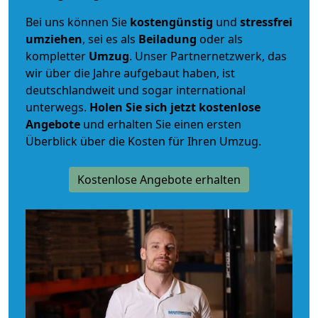
Bei uns können Sie
kostengünstig
und
stressfrei
umziehen
, sei es als
Beiladung
oder als
kompletter
Umzug
. Unser Partnernetzwerk, das
wir über die Jahre aufgebaut haben, ist
deutschlandweit und sogar international
unterwegs.
Holen Sie sich jetzt kostenlose
Angebote
und erhalten Sie einen ersten
Überblick über die Kosten für Ihren Umzug.
Kostenlose Angebote erhalten