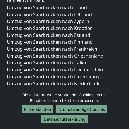
und Herzegowina
Umzug von Saarbrücken nach Irland
Umzug von Saarbrücken nach Lettland
Umzug von Saarbrücken nach Zypern
Umzug von Saarbrücken nach Kroatien
Umzug von Saarbrücken nach Estland
Umzug von Saarbrücken nach Finnland
Umzug von Saarbrücken nach Frankreich
Umzug von Saarbrücken nach Griechenland
Umzug von Saarbrücken nach Italien
Umzug von Saarbrücken nach Liechtenstein
Umzug von Saarbrücken nach Luxemburg
Umzug von Saarbrücken nach Niederlande
Umzug von Saarbrücken nach Norwegen
Diese Internetseite verwendet Cookies um die
Umzüge-Deutschlandweit
Benutzerfreundlichkeit zu verbessern.
Einverstanden
Nur notwendige Cookies
Umzug von Saarbrücken nach Berlin
Umzug von Saarbrücken nach Hamburg
Datenschutzerklärung
Umzug von Saarbrücken nach München