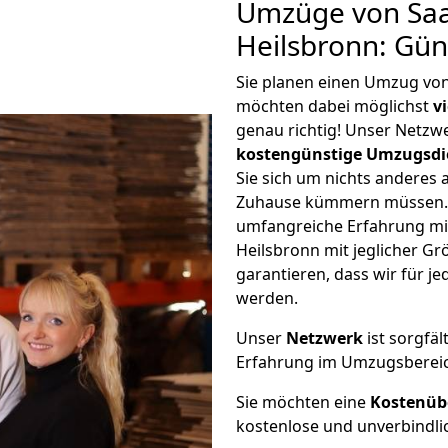
Umzüge von Saa
Heilsbronn: Gün
Sie planen einen Umzug vo
möchten dabei möglichst
v
genau richtig! Unser Netzw
kostengünstige Umzugsdi
Sie sich um nichts anderes 
Zuhause kümmern müssen. W
umfangreiche Erfahrung m
Heilsbronn mit jeglicher 
garantieren, dass wir für j
werden.
Unser
Netzwerk
ist sorgfäl
Erfahrung im Umzugsberei
Sie möchten eine
Kostenüb
kostenlose und unverbindli