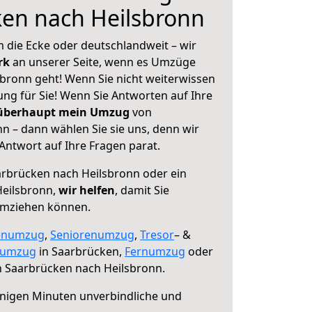
ken nach Heilsbronn
 die Ecke oder deutschlandweit – wir
erk
an unserer Seite, wenn es Umzüge
bronn geht! Wenn Sie nicht weiterwissen
sung für Sie! Wenn Sie Antworten auf Ihre
 überhaupt mein Umzug
von
n – dann wählen Sie sie uns, denn wir
ntwort auf Ihre Fragen parat.
rbrücken nach Heilsbronn oder ein
eilsbronn,
wir helfen
, damit Sie
umziehen können.
enumzug
,
Seniorenumzug
,
Tresor
– &
numzug
in Saarbrücken,
Fernumzug
oder
 Saarbrücken nach Heilsbronn.
nigen Minuten unverbindliche und