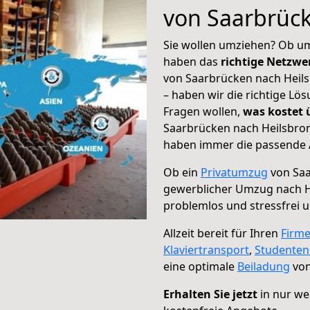
von Saarbrüc
Sie wollen umziehen? Ob um
haben das
richtige Netzw
von Saarbrücken nach Heils
– haben wir die richtige Lö
Fragen wollen,
was kostet
Saarbrücken nach Heilsbron
haben immer die passende A
Ob ein
Privatumzug
von Saa
gewerblicher Umzug nach H
problemlos und stressfrei 
Allzeit bereit für Ihren
Firm
Klaviertransport
,
Studente
eine optimale
Beiladung
von
Erhalten Sie jetzt
in nur we