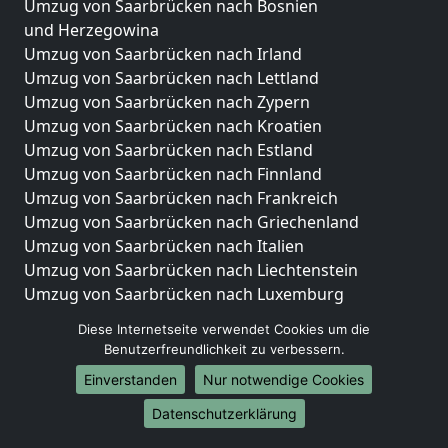
Umzug von Saarbrücken nach Bosnien
und Herzegowina
Umzug von Saarbrücken nach Irland
Umzug von Saarbrücken nach Lettland
Umzug von Saarbrücken nach Zypern
Umzug von Saarbrücken nach Kroatien
Umzug von Saarbrücken nach Estland
Umzug von Saarbrücken nach Finnland
Umzug von Saarbrücken nach Frankreich
Umzug von Saarbrücken nach Griechenland
Umzug von Saarbrücken nach Italien
Umzug von Saarbrücken nach Liechtenstein
Umzug von Saarbrücken nach Luxemburg
Umzug von Saarbrücken nach Niederlande
Diese Internetseite verwendet Cookies um die
Umzug von Saarbrücken nach Norwegen
Benutzerfreundlichkeit zu verbessern.
Umzüge-Deutschlandweit
Einverstanden
Nur notwendige Cookies
Umzug von Saarbrücken nach Berlin
Datenschutzerklärung
Umzug von Saarbrücken nach Hamburg