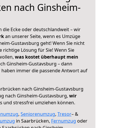
ken nach Ginsheim-
 die Ecke oder deutschlandweit – wir
erk
an unserer Seite, wenn es Umzüge
heim-Gustavsburg geht! Wenn Sie nicht
e richtige Lösung für Sie! Wenn Sie
wollen,
was kostet überhaupt mein
ch Ginsheim-Gustavsburg – dann
ir haben immer die passende Antwort auf
rbrücken nach Ginsheim-Gustavsburg
ug nach Ginsheim-Gustavsburg,
wir
os und stressfrei umziehen können.
enumzug
,
Seniorenumzug
,
Tresor
– &
numzug
in Saarbrücken,
Fernumzug
oder
 Saarbrücken nach Ginsheim-