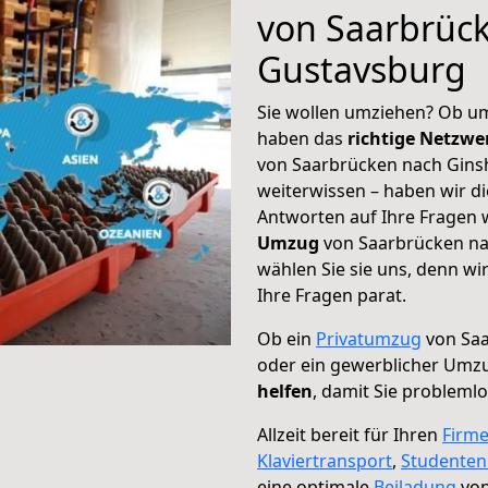
von Saarbrüc
Gustavsburg
Sie wollen umziehen? Ob um
haben das
richtige Netzw
von Saarbrücken nach Gins
weiterwissen – haben wir di
Antworten auf Ihre Fragen 
Umzug
von Saarbrücken na
wählen Sie sie uns, denn w
Ihre Fragen parat.
Ob ein
Privatumzug
von Saa
oder ein gewerblicher Umz
helfen
, damit Sie probleml
Allzeit bereit für Ihren
Firm
Klaviertransport
,
Studente
eine optimale
Beiladung
von