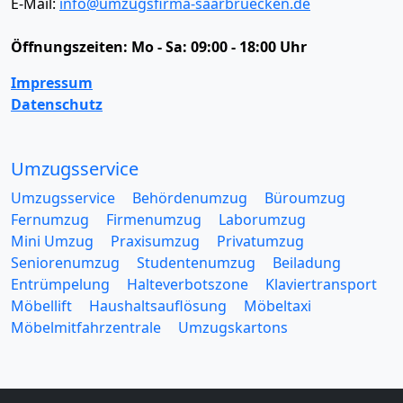
E-Mail:
info@umzugsfirma-saarbruecken.de
Öffnungszeiten:
Mo - Sa: 09:00 - 18:00 Uhr
Impressum
Datenschutz
Umzugsservice
Umzugsservice
Behördenumzug
Büroumzug
Fernumzug
Firmenumzug
Laborumzug
Mini Umzug
Praxisumzug
Privatumzug
Seniorenumzug
Studentenumzug
Beiladung
Entrümpelung
Halteverbotszone
Klaviertransport
Möbellift
Haushaltsauflösung
Möbeltaxi
Möbelmitfahrzentrale
Umzugskartons