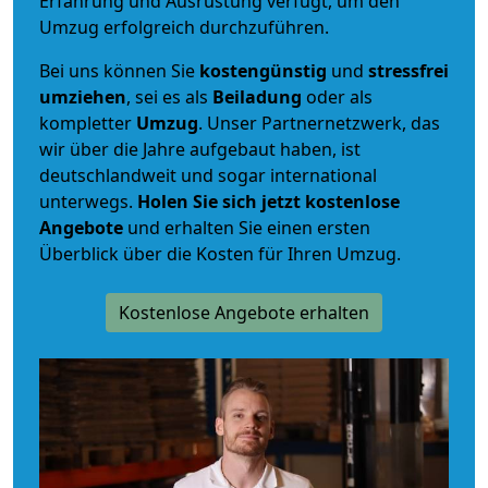
Erfahrung und Ausrüstung verfügt, um den
Umzug erfolgreich durchzuführen.
Bei uns können Sie
kostengünstig
und
stressfrei
umziehen
, sei es als
Beiladung
oder als
kompletter
Umzug
. Unser Partnernetzwerk, das
wir über die Jahre aufgebaut haben, ist
deutschlandweit und sogar international
unterwegs.
Holen Sie sich jetzt kostenlose
Angebote
und erhalten Sie einen ersten
Überblick über die Kosten für Ihren Umzug.
Kostenlose Angebote erhalten