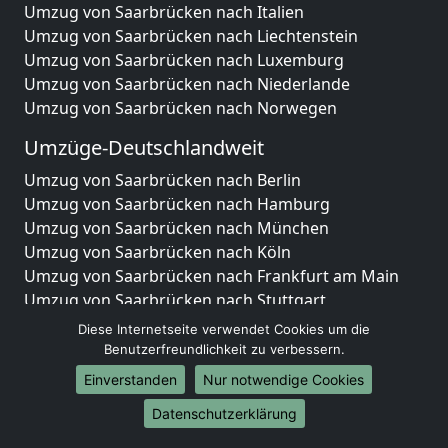
Umzug von Saarbrücken nach Italien
Umzug von Saarbrücken nach Liechtenstein
Umzug von Saarbrücken nach Luxemburg
Umzug von Saarbrücken nach Niederlande
Umzug von Saarbrücken nach Norwegen
Umzüge-Deutschlandweit
Umzug von Saarbrücken nach Berlin
Umzug von Saarbrücken nach Hamburg
Umzug von Saarbrücken nach München
Umzug von Saarbrücken nach Köln
Umzug von Saarbrücken nach Frankfurt am Main
Umzug von Saarbrücken nach Stuttgart
Umzug von Saarbrücken nach Düsseldorf
Diese Internetseite verwendet Cookies um die
Umzug von Saarbrücken nach Leipzig
Benutzerfreundlichkeit zu verbessern.
Umzug von Saarbrücken nach Dortmund
Einverstanden
Nur notwendige Cookies
Umzug von Saarbrücken nach Essen
Datenschutzerklärung
Umzug von Saarbrücken nach Bremen
Umzug von Saarbrücken nach Dresden