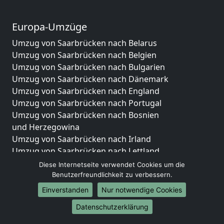
Europa-Umzüge
Umzug von Saarbrücken nach Belarus
Umzug von Saarbrücken nach Belgien
Umzug von Saarbrücken nach Bulgarien
Umzug von Saarbrücken nach Dänemark
Umzug von Saarbrücken nach England
Umzug von Saarbrücken nach Portugal
Umzug von Saarbrücken nach Bosnien
und Herzegowina
Umzug von Saarbrücken nach Irland
Umzug von Saarbrücken nach Lettland
Umzug von Saarbrücken nach Zypern
Diese Internetseite verwendet Cookies um die
Umzug von Saarbrücken nach Kroatien
Benutzerfreundlichkeit zu verbessern.
Umzug von Saarbrücken nach Estland
Einverstanden
Nur notwendige Cookies
Umzug von Saarbrücken nach Finnland
Datenschutzerklärung
Umzug von Saarbrücken nach Frankreich
Umzug von Saarbrücken nach Griechenland